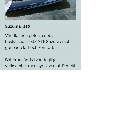
Suzumar 410
Vår lilla men potenta ribb är
bestyckad med 50 hk Suzuki vilket
ger både fart och komfort.
Båten används i vår dagliga
verksamhet men hyrs även ut. Perfekt
utflykts båt för upp till 4-5 personer.
Kontakta oss för tillgänglighet och
pris. Förarintyg krävs.