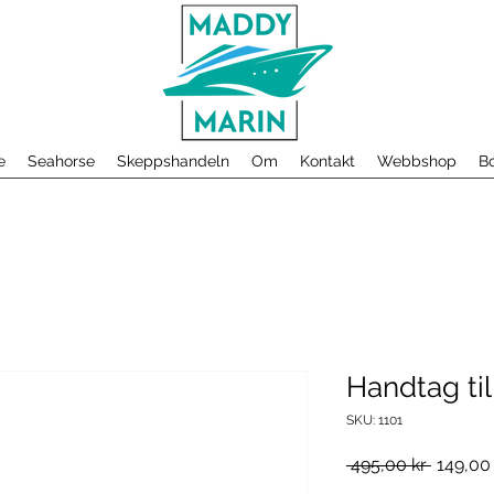
e
Seahorse
Skeppshandeln
Om
Kontakt
Webbshop
Bo
Handtag til
SKU: 1101
Ordinar
 495,00 kr 
149,00
pris