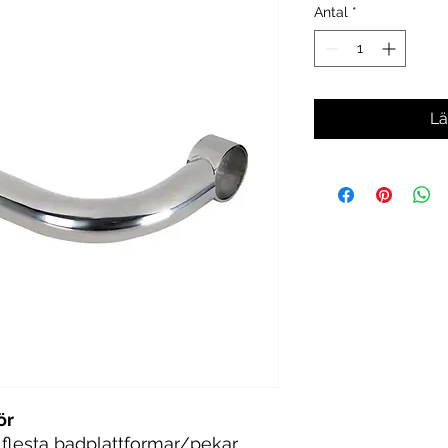
Antal
*
Lä
ör
lesta badplattformar/pekar