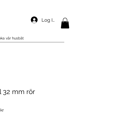
Log In
ka vår husbåt
l 32 mm rör
ie
Reapris
 kr