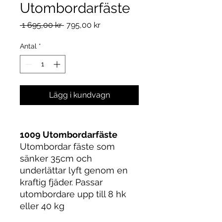
Utombordarfäste
Ordinarie
Reapris
 1 695,00 kr 
795,00 kr
pris
Antal
*
Lägg i kundvagn
1009 Utombordarfäste
Utombordar fäste som
sänker 35cm och
underlättar lyft genom en
kraftig fjäder. Passar
utombordare upp till 8 hk
eller 40 kg